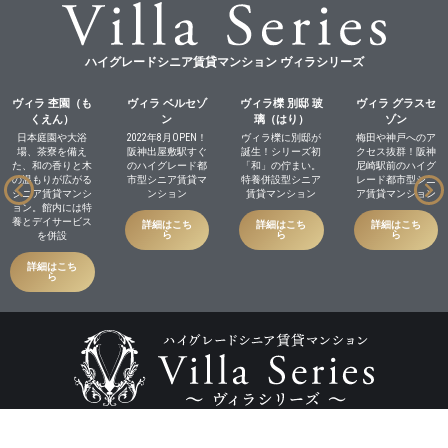
ハイグレードシニア賃貸マンション ヴィラシリーズ
ヴィラ 杢園（も
ヴィラ ベルセゾ
ヴィラ櫟 別邸 玻
ヴィラ グラスセ
くえん）
ン
璃（はり）
ゾン
日本庭園や大浴
2022年8月OPEN！
ヴィラ櫟に別邸が
梅田や神戸へのア
場、茶寮を備え
阪神出屋敷駅すぐ
誕生！シリーズ初
クセス抜群！阪神
た、和の香りと木
のハイグレード都
「和」の佇まい。
尼崎駅前のハイグ
の温もりが広がる
市型シニア賃貸マ
特養併設型シニア
レード都市型シニ
シニア賃貸マンシ
ンション
賃貸マンション
ア賃貸マンション
ョン。館内には特
養とデイサービス
詳細はこち
詳細はこち
詳細はこち
ら
ら
ら
を併設
詳細はこち
ら
Copyright © 社会福祉法人あかね All Rights Reserved.