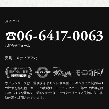
お問合せ
お問合せフォーム
受賞・メディア取材
ヴィラシリーズは、週刊ダイヤモンド サ高住ランキングにて関西No.1
の評価を得た他、ガイアの夜明け・モーニングバード等のTV番組をは
じめ、様々な媒体でご紹介いただき、そのクオリティと妥協のない姿
勢が高く評価されています。