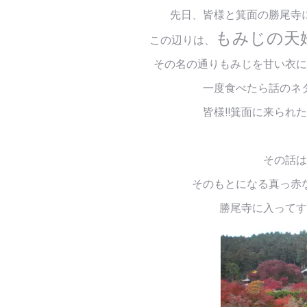
先日、皆様と箕面の勝尾寺
もみじの天
この辺りは、
その名の通りもみじを甘い衣に
一度食べたら話のネ
皆様!!箕面に来られ
その話は
そのもとになる真っ赤
勝尾寺に入ってす