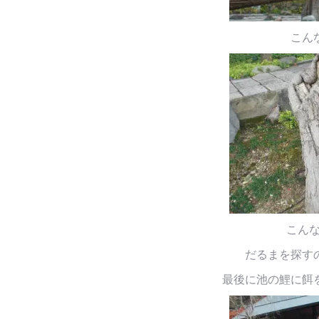
こん
こんな
だるまを探す
最後に池の鯉に餌