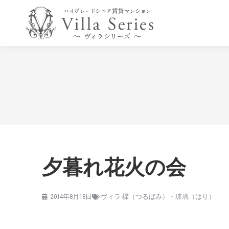
夕暮れ花火の会
2014年8月18日
ヴィラ 櫟（つるばみ）・玻璃（はり）