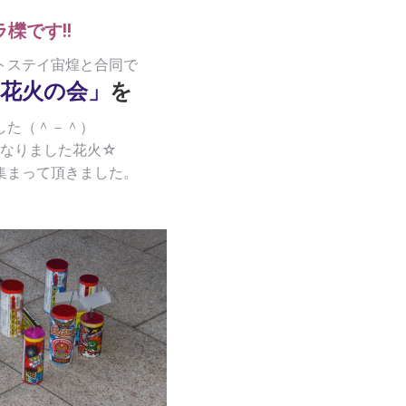
ラ櫟です!!
トステイ宙煌と合同で
花火の会」
を
した（＾－＾）
なりました花火☆
集まって頂きました。