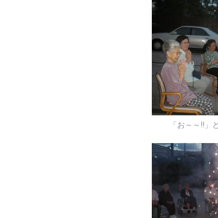
「お～～!!