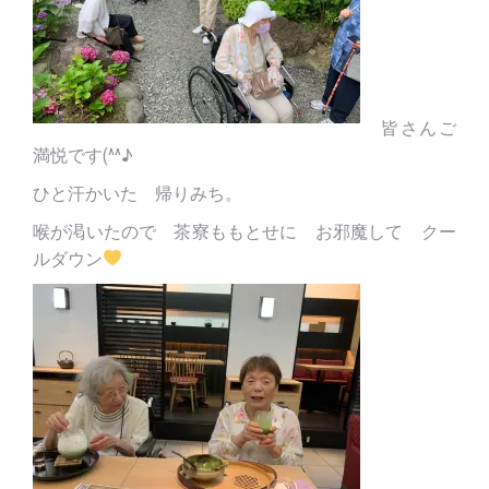
皆さんご
満悦です(^^♪
ひと汗かいた 帰りみち。
喉が渇いたので 茶寮ももとせに お邪魔して クー
ルダウン