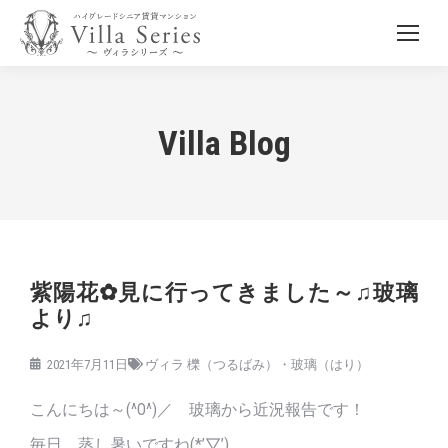
Villa Blog
紫陽花✿見に行ってきました～♫玻璃
より♫
2021年7月11日
ヴィラ 櫟（つるばみ）・玻璃（はり）
こんにちは～(^O^)／ 玻璃から近況報告です！
毎日 蒸し暑いですね(*’▽’)