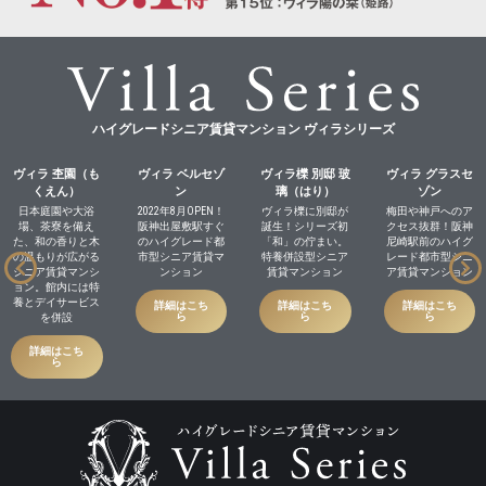
ハイグレードシニア賃貸マンション ヴィラシリーズ
ヴィラ 杢園（も
ヴィラ ベルセゾ
ヴィラ櫟 別邸 玻
ヴィラ グラスセ
くえん）
ン
璃（はり）
ゾン
日本庭園や大浴
2022年8月OPEN！
ヴィラ櫟に別邸が
梅田や神戸へのア
場、茶寮を備え
阪神出屋敷駅すぐ
誕生！シリーズ初
クセス抜群！阪神
た、和の香りと木
のハイグレード都
「和」の佇まい。
尼崎駅前のハイグ
の温もりが広がる
市型シニア賃貸マ
特養併設型シニア
レード都市型シニ
シニア賃貸マンシ
ンション
賃貸マンション
ア賃貸マンション
ョン。館内には特
養とデイサービス
詳細はこち
詳細はこち
詳細はこち
ら
ら
ら
を併設
詳細はこち
ら