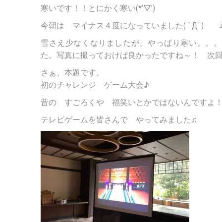
寒いです！！とにかく寒い(*’▽’)
今朝は マイナス４度になっていました( ﾟДﾟ)
雪さえ少なくなりましたが、やっぱり寒い。。。
た。写真に撮っておけば良かったですね～！ 次
さぁ、本題です。
初のチャレンジ ゲーム大会♪
昔の すごろくや 福笑いとかではないんですよ
テレビゲームを皆さんで やってみました♫