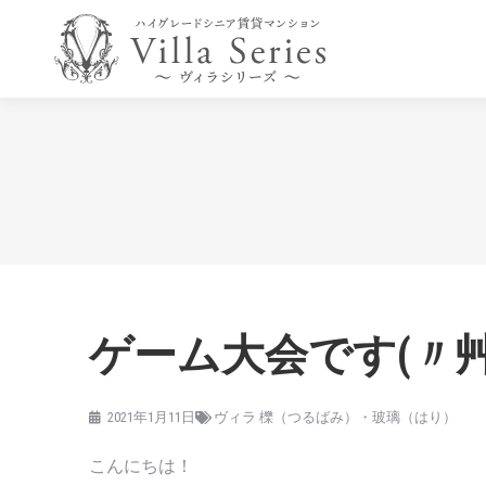
ゲーム大会です(〃艸
2021年1月11日
ヴィラ 櫟（つるばみ）・玻璃（はり）
こんにちは！