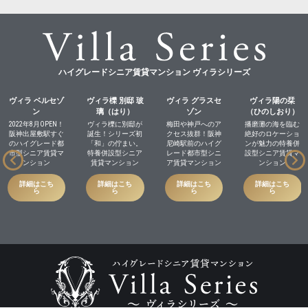
ハイグレードシニア賃貸マンション ヴィラシリーズ
ヴィラ ベルセゾ
ヴィラ櫟 別邸 玻
ヴィラ グラスセ
ヴィラ陽の栞
ン
璃（はり）
ゾン
（ひのしおり）
2022年8月OPEN！
ヴィラ櫟に別邸が
梅田や神戸へのア
播磨灘の海を臨む
阪神出屋敷駅すぐ
誕生！シリーズ初
クセス抜群！阪神
絶好のロケーショ
のハイグレード都
「和」の佇まい。
尼崎駅前のハイグ
ンが魅力の特養併
市型シニア賃貸マ
特養併設型シニア
レード都市型シニ
設型シニア賃貸マ
ンション
賃貸マンション
ア賃貸マンション
ンション
詳細はこち
詳細はこち
詳細はこち
詳細はこち
ら
ら
ら
ら