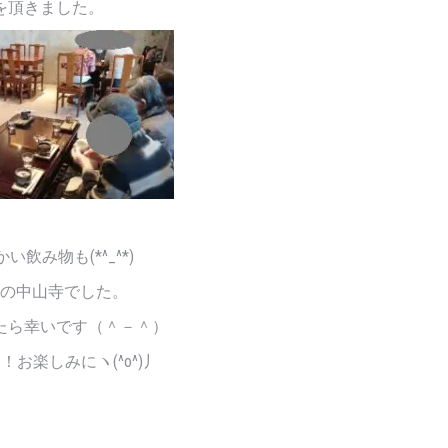
を頂きました。
飲み物も(*^_^*)
の中山寺でした。
たら幸いです（＾－＾）
お楽しみにヽ(^o^)丿