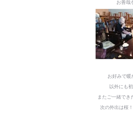
お善哉
お好みで暖かい
以外にも初
またご一緒でき
次の外出は桜！！