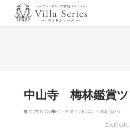
中山寺 梅林鑑賞ツ
2017年3月20日
ヴィラ 櫟（つるばみ）・玻璃（はり）
こんにちわ