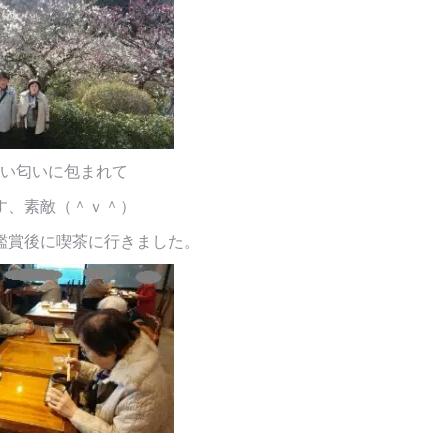
い匂いに包まれて
す、素敵（＾ｖ＾）
鑑賞後に喫茶に行きました。