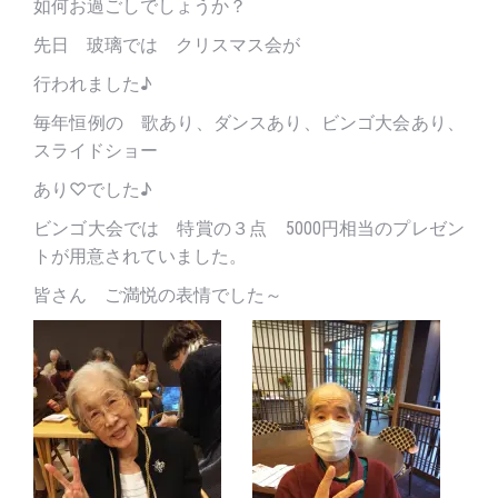
如何お過ごしでしょうか？
先日 玻璃では クリスマス会が
行われました♪
毎年恒例の 歌あり、ダンスあり、ビンゴ大会あり、
スライドショー
あり♡でした♪
ビンゴ大会では 特賞の３点 5000円相当のプレゼン
トが用意されていました。
皆さん ご満悦の表情でした～