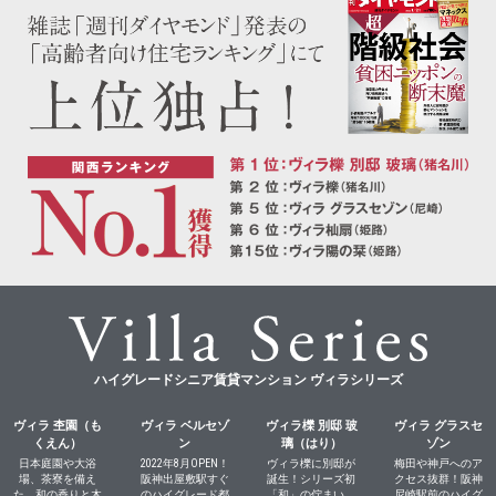
ハイグレードシニア賃貸マンション ヴィラシリーズ
ヴィラ 杢園（も
ヴィラ ベルセゾ
ヴィラ櫟 別邸 玻
ヴィラ グラスセ
くえん）
ン
璃（はり）
ゾン
日本庭園や大浴
2022年8月OPEN！
ヴィラ櫟に別邸が
梅田や神戸へのア
場、茶寮を備え
阪神出屋敷駅すぐ
誕生！シリーズ初
クセス抜群！阪神
た、和の香りと木
のハイグレード都
「和」の佇まい。
尼崎駅前のハイグ