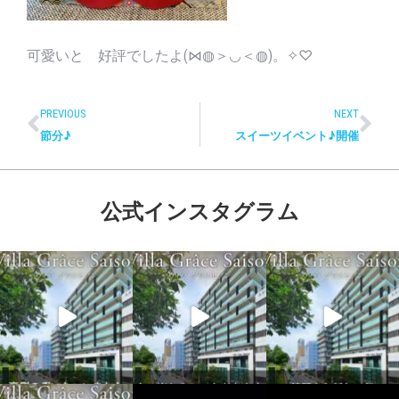
可愛いと 好評でしたよ(⋈◍＞◡＜◍)。✧♡
PREVIOUS
NEXT
節分♪
スイーツイベント♪開催
公式インスタグラム