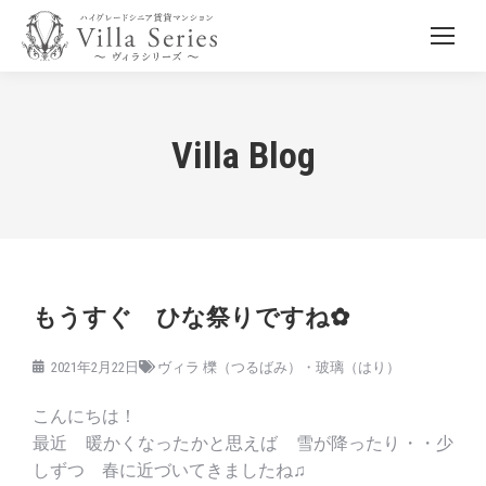
Villa Blog
もうすぐ ひな祭りですね✿
2021年2月22日
ヴィラ 櫟（つるばみ）・玻璃（はり）
こんにちは！
最近 暖かくなったかと思えば 雪が降ったり・・少
しずつ 春に近づいてきましたね♫