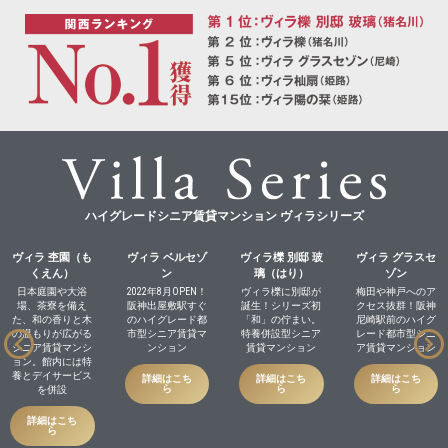
ハイグレードシニア賃貸マンション ヴィラシリーズ
ヴィラ 杢園（も
ヴィラ ベルセゾ
ヴィラ櫟 別邸 玻
ヴィラ グラスセ
くえん）
ン
璃（はり）
ゾン
日本庭園や大浴
2022年8月OPEN！
ヴィラ櫟に別邸が
梅田や神戸へのア
場、茶寮を備え
阪神出屋敷駅すぐ
誕生！シリーズ初
クセス抜群！阪神
た、和の香りと木
のハイグレード都
「和」の佇まい。
尼崎駅前のハイグ
の温もりが広がる
市型シニア賃貸マ
特養併設型シニア
レード都市型シニ
シニア賃貸マンシ
ンション
賃貸マンション
ア賃貸マンション
ョン。館内には特
養とデイサービス
詳細はこち
詳細はこち
詳細はこち
ら
ら
ら
を併設
詳細はこち
ら