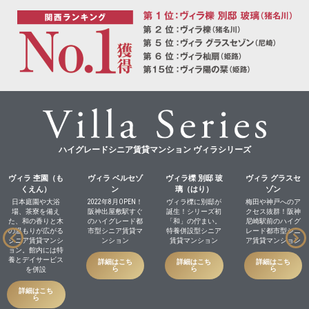
ハイグレードシニア賃貸マンション ヴィラシリーズ
ヴィラ 杢園（も
ヴィラ ベルセゾ
ヴィラ櫟 別邸 玻
ヴィラ グラスセ
くえん）
ン
璃（はり）
ゾン
日本庭園や大浴
2022年8月OPEN！
ヴィラ櫟に別邸が
梅田や神戸へのア
場、茶寮を備え
阪神出屋敷駅すぐ
誕生！シリーズ初
クセス抜群！阪神
た、和の香りと木
のハイグレード都
「和」の佇まい。
尼崎駅前のハイグ
の温もりが広がる
市型シニア賃貸マ
特養併設型シニア
レード都市型シニ
シニア賃貸マンシ
ンション
賃貸マンション
ア賃貸マンション
ョン。館内には特
養とデイサービス
詳細はこち
詳細はこち
詳細はこち
ら
ら
ら
を併設
詳細はこち
ら