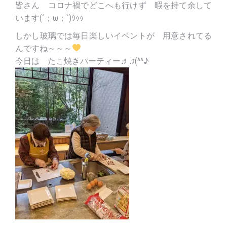
皆さん コロナ禍でどこへも行けず 暇を持て余して
います(´；ω；`)ｳｩｩ
しかし玻璃では毎日楽しいイベントが 用意されてる
んですね～～～
今日は たこ焼きパーティー♬♫(^^♪