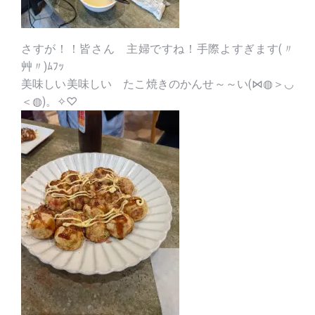
さすが！！皆さん 主婦ですね！手際よすぎます(〃
艸〃)ﾑﾌｯ
美味しい美味しい たこ焼きのかんせ～～い(⋈◍＞◡
＜◍)。✧♡