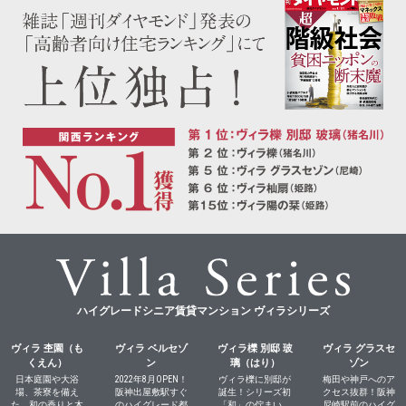
ハイグレードシニア賃貸マンション ヴィラシリーズ
ヴィラ 杢園（も
ヴィラ ベルセゾ
ヴィラ櫟 別邸 玻
ヴィラ グラスセ
くえん）
ン
璃（はり）
ゾン
日本庭園や大浴
2022年8月OPEN！
ヴィラ櫟に別邸が
梅田や神戸へのア
場、茶寮を備え
阪神出屋敷駅すぐ
誕生！シリーズ初
クセス抜群！阪神
た、和の香りと木
のハイグレード都
「和」の佇まい。
尼崎駅前のハイグ