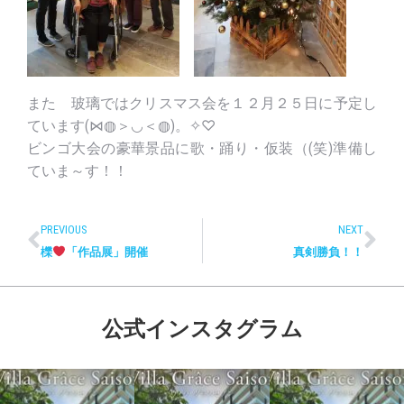
また 玻璃ではクリスマス会を１２月２５日に予定し
ています(⋈◍＞◡＜◍)。✧♡
ビンゴ大会の豪華景品に歌・踊り・仮装（(笑)準備し
ていま～す！！
PREVIOUS
NEXT
櫟
「作品展」開催
真剣勝負！！
公式インスタグラム