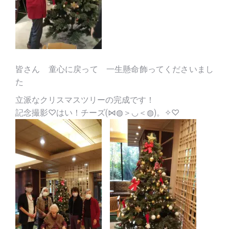
皆さん 童心に戻って 一生懸命飾ってくださいまし
た
立派なクリスマスツリーの完成です！
記念撮影♡はい！チーズ(⋈◍＞◡＜◍)。✧♡