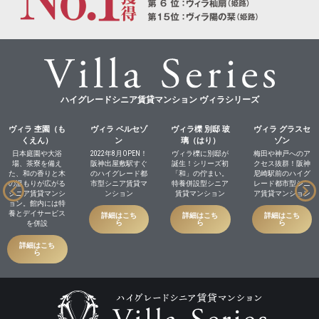
ハイグレードシニア賃貸マンション ヴィラシリーズ
ヴィラ 杢園（も
ヴィラ ベルセゾ
ヴィラ櫟 別邸 玻
ヴィラ グラスセ
くえん）
ン
璃（はり）
ゾン
日本庭園や大浴
2022年8月OPEN！
ヴィラ櫟に別邸が
梅田や神戸へのア
場、茶寮を備え
阪神出屋敷駅すぐ
誕生！シリーズ初
クセス抜群！阪神
た、和の香りと木
のハイグレード都
「和」の佇まい。
尼崎駅前のハイグ
の温もりが広がる
市型シニア賃貸マ
特養併設型シニア
レード都市型シニ
シニア賃貸マンシ
ンション
賃貸マンション
ア賃貸マンション
ョン。館内には特
養とデイサービス
詳細はこち
詳細はこち
詳細はこち
ら
ら
ら
を併設
詳細はこち
ら