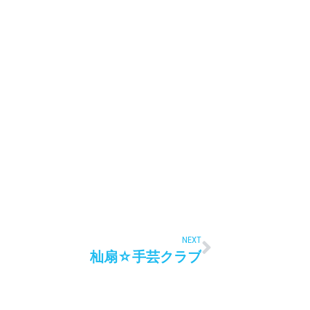
NEXT
杣扇☆手芸クラブ