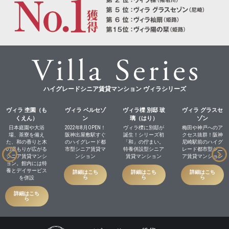
ハイグレードシニア賃貸マンション ヴィラシリーズ
ヴィラ 杢園（も
ヴィラ ベルセゾ
ヴィラ櫟 別邸 玻
ヴィラ グラスセ
くえん）
ン
璃（はり）
ゾン
日本庭園や大浴
2022年8月OPEN！
ヴィラ櫟に別邸が
梅田や神戸へのア
場、茶寮を備え
阪神出屋敷駅すぐ
誕生！シリーズ初
クセス抜群！阪神
た、和の香りと木
のハイグレード都
「和」の佇まい。
尼崎駅前のハイグ
の温もりが広がる
市型シニア賃貸マ
特養併設型シニア
レード都市型シニ
シニア賃貸マンシ
ンション
賃貸マンション
ア賃貸マンション
ョン。館内には特
養とデイサービス
詳細はこち
詳細はこち
詳細はこち
ら
ら
ら
を併設
詳細はこち
ら