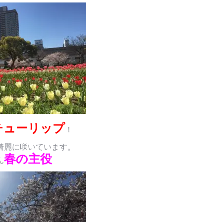
チューリップ
！
綺麗に咲いています。
春の主役
ん