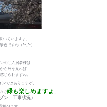
咲いていますよ。
色ですね（*^_^*）
ンのご入居者様は
から外を見れば
感じられますね。
ョン
ではありますが、
緑も楽しめますよ
ので
。
ゾン 工事状況）
8階部分です。