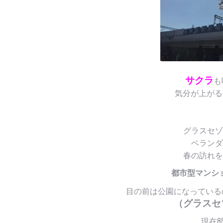
サクラ
も
気分が上がる景
グラスセゾ
ベランダ
春の訪れを
都市型マンシ
目の前は公園になっている
（グラスセ
現在