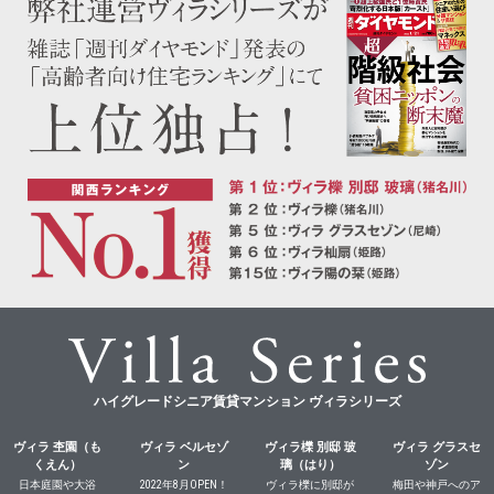
ハイグレードシニア賃貸マンション ヴィラシリーズ
ヴィラ 杢園（も
ヴィラ ベルセゾ
ヴィラ櫟 別邸 玻
ヴィラ グラスセ
くえん）
ン
璃（はり）
ゾン
日本庭園や大浴
2022年8月OPEN！
ヴィラ櫟に別邸が
梅田や神戸へのア