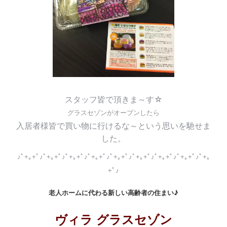
スタッフ皆で頂きま～す☆
グラスセゾンがオープンしたら
入居者様皆で買い物に行けるな～という思いを馳せま
した。
♪ﾟ+｡+ﾟ♪ﾟ+｡+ﾟ♪ﾟ+｡+ﾟ♪ﾟ+｡+ﾟ♪ﾟ+｡+ﾟ♪ﾟ+｡+ﾟ♪ﾟ+｡+ﾟ♪ﾟ+｡+ﾟ♪ﾟ+｡
+ﾟ♪
老人ホームに代わる新しい高齢者の住まい♪
ヴィラ グラスセゾン