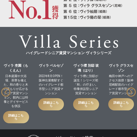
ハイグレードシニア賃貸マンション ヴィラシリーズ
ヴィラ 杢園（も
ヴィラ ベルセゾ
ヴィラ櫟 別邸 玻
ヴィラ グラスセ
くえん）
ン
璃（はり）
ゾン
日本庭園や大浴
2022年8月OPEN！
ヴィラ櫟に別邸が
梅田や神戸へのア
場、茶寮を備え
阪神出屋敷駅すぐ
誕生！シリーズ初
クセス抜群！阪神
た、和の香りと木
のハイグレード都
「和」の佇まい。
尼崎駅前のハイグ
の温もりが広がる
市型シニア賃貸マ
特養併設型シニア
レード都市型シニ
シニア賃貸マンシ
ンション
賃貸マンション
ア賃貸マンション
ョン。館内には特
養とデイサービス
詳細はこち
詳細はこち
詳細はこち
ら
ら
ら
を併設
詳細はこち
ら