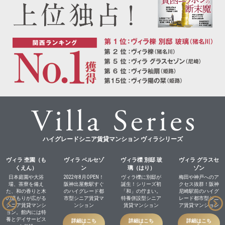
ハイグレードシニア賃貸マンション ヴィラシリーズ
ヴィラ 杢園（も
ヴィラ ベルセゾ
ヴィラ櫟 別邸 玻
ヴィラ グラスセ
くえん）
ン
璃（はり）
ゾン
日本庭園や大浴
2022年8月OPEN！
ヴィラ櫟に別邸が
梅田や神戸へのア
場、茶寮を備え
阪神出屋敷駅すぐ
誕生！シリーズ初
クセス抜群！阪神
た、和の香りと木
のハイグレード都
「和」の佇まい。
尼崎駅前のハイグ
の温もりが広がる
市型シニア賃貸マ
特養併設型シニア
レード都市型シニ
シニア賃貸マンシ
ンション
賃貸マンション
ア賃貸マンション
ョン。館内には特
養とデイサービス
詳細はこち
詳細はこち
詳細はこち