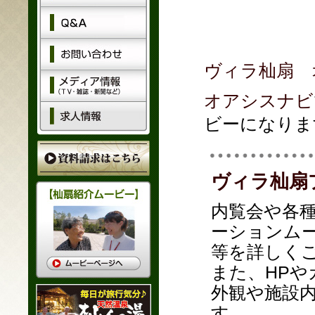
ヴィラ杣扇 
オアシスナビ
ビーになりま
ヴィラ杣扇
内覧会や各
ーションム
等を詳しく
また、HP
外観や施設
す。