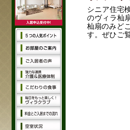
シニア住宅検
のヴィラ杣
杣扇のみど
す。ぜひご